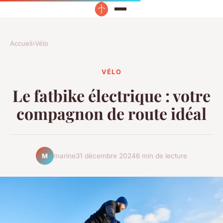
Accueil
›
Vélo
VÉLO
Le fatbike électrique : votre
compagnon de route idéal
marine
31 décembre 2024
6 min de lecture
M