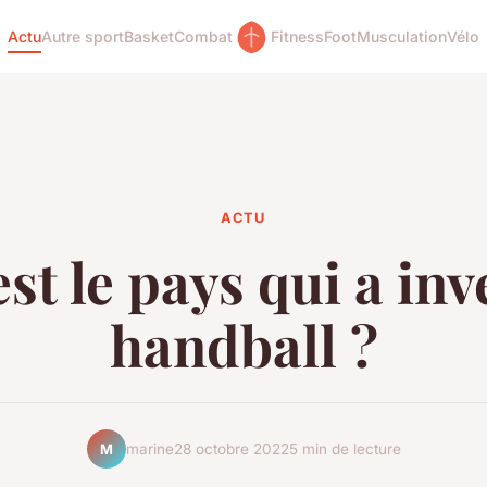
Actu
Autre sport
Basket
Combat
Fitness
Foot
Musculation
Vélo
ACTU
st le pays qui a inv
handball ?
marine
28 octobre 2022
5 min de lecture
M