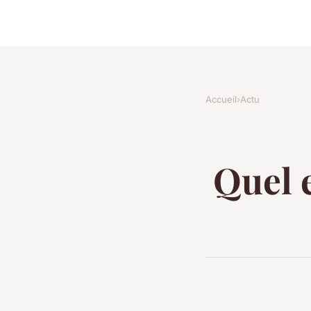
Accueil
›
Actu
Quel e