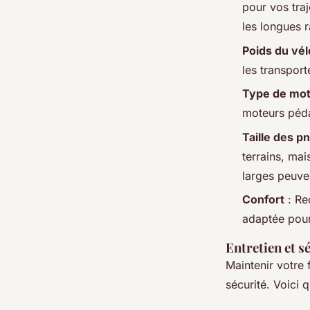
pour vos tra
les longues 
Poids du vél
les transpor
Type de mo
moteurs péda
Taille des p
terrains, mai
larges peuve
Confort
: Re
adaptée pour
Entretien et s
Maintenir votre 
sécurité. Voici 