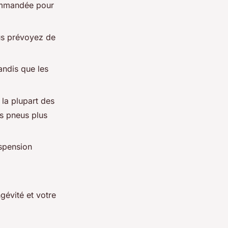
commandée pour
ous prévoyez de
andis que les
la plupart des
es pneus plus
spension
ngévité et votre