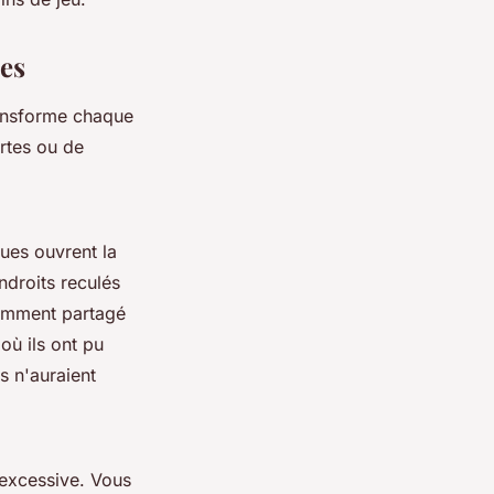
res
ransforme chaque
rtes ou de
ques ouvrent la
ndroits reculés
cemment partagé
ù ils ont pu
s n'auraient
 excessive. Vous