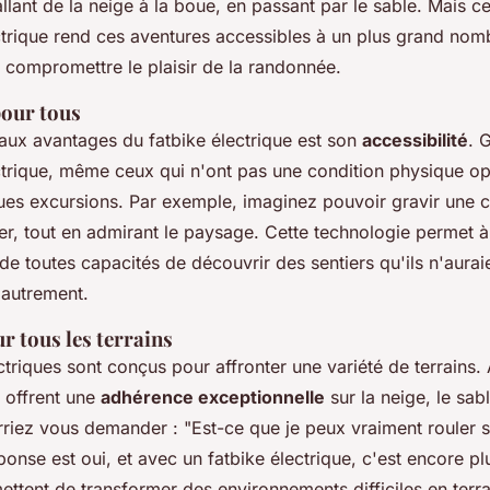
 allant de la neige à la boue, en passant par le sable. Mais ce
ectrique rend ces aventures accessibles à un plus grand nom
 compromettre le plaisir de la randonnée.
pour tous
paux avantages du fatbike électrique est son
accessibilité
. 
ectrique, même ceux qui n'ont pas une condition physique o
gues excursions. Par exemple, imaginez pouvoir gravir une c
er, tout en admirant le paysage. Cette technologie permet 
de toutes capacités de découvrir des sentiers qu'ils n'aurai
 autrement.
r tous les terrains
ctriques sont conçus pour affronter une variété de terrains.
s offrent une
adhérence exceptionnelle
sur la neige, le sab
riez vous demander : "Est-ce que je peux vraiment rouler s
ponse est oui, et avec un fatbike électrique, c'est encore p
ttent de transformer des environnements difficiles en terra