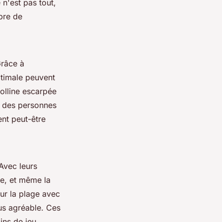
 n'est pas tout,
bre de
Grâce à
ptimale peuvent
olline escarpée
à des personnes
ent peut-être
 Avec leurs
le, et même la
ur la plage avec
lus agréable. Ces
ins de jeu.