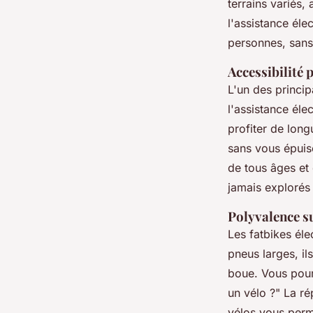
terrains variés,
l'assistance él
personnes, sans
Accessibilité 
L'un des princi
l'assistance él
profiter de lon
sans vous épuis
de tous âges et 
jamais explorés
Polyvalence su
Les fatbikes éle
pneus larges, il
boue. Vous pour
un vélo ?" La ré
vélos vous perme