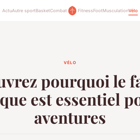
Actu
Autre sport
Basket
Combat
Fitness
Foot
Musculation
Vélo
VÉLO
vrez pourquoi le f
ique est essentiel p
aventures