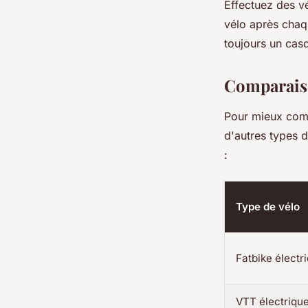
Effectuez des vé
vélo après chaqu
toujours un casq
Comparaiso
Pour mieux compr
d'autres types d
:
Type de vélo
Fatbike électr
VTT électriqu