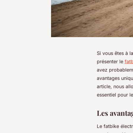
Si vous êtes à l
présenter le
fat
avez probableme
avantages unique
article, nous al
essentiel pour l
Les avantag
Le fatbike élect