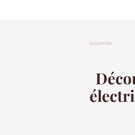
Accueil
›
Vélo
Décou
électr