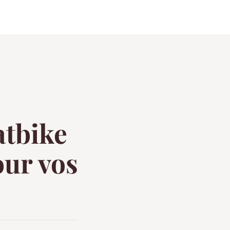
atbike
our vos