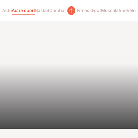
Actu
Autre sport
Basket
Combat
Fitness
Foot
Musculation
Vélo