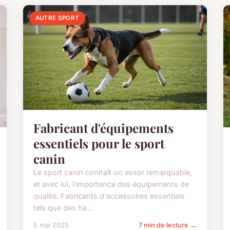
AUTRE SPORT
Fabricant d'équipements
essentiels pour le sport
canin
Le sport canin connaît un essor remarquable,
et avec lui, l'importance des équipements de
qualité. Fabricants d'accessoires essentiels
tels que des ha...
5 mai 2025
7 min de lecture →