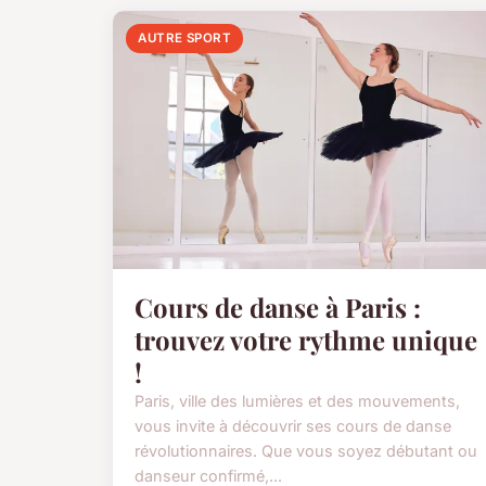
AUTRE SPORT
Cours de danse à Paris :
trouvez votre rythme unique
!
Paris, ville des lumières et des mouvements,
vous invite à découvrir ses cours de danse
révolutionnaires. Que vous soyez débutant ou
danseur confirmé,...