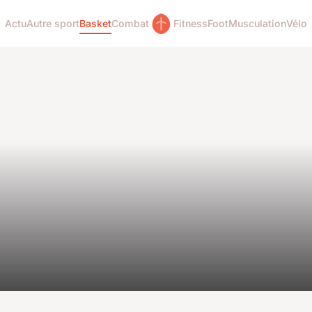
Actu
Autre sport
Basket
Combat
Fitness
Foot
Musculation
Vélo