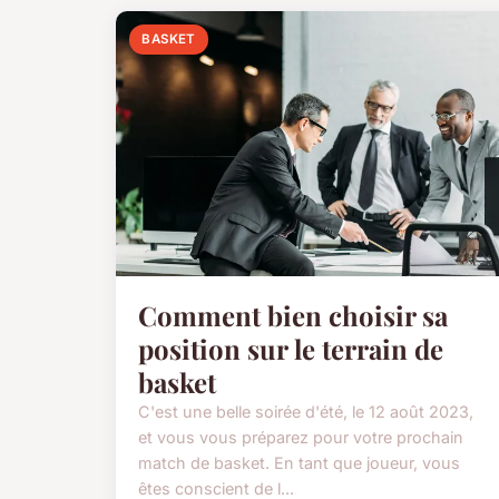
BASKET
Comment bien choisir sa
position sur le terrain de
basket
C'est une belle soirée d'été, le 12 août 2023,
et vous vous préparez pour votre prochain
match de basket. En tant que joueur, vous
êtes conscient de l...