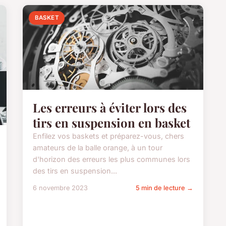
BASKET
Les erreurs à éviter lors des
tirs en suspension en basket
Enfilez vos baskets et préparez-vous, chers
amateurs de la balle orange, à un tour
d'horizon des erreurs les plus communes lors
des tirs en suspension...
6 novembre 2023
5 min de lecture →