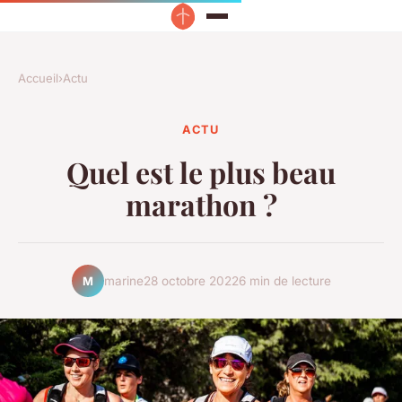
Accueil
›
Actu
ACTU
Quel est le plus beau
marathon ?
marine
28 octobre 2022
6 min de lecture
M