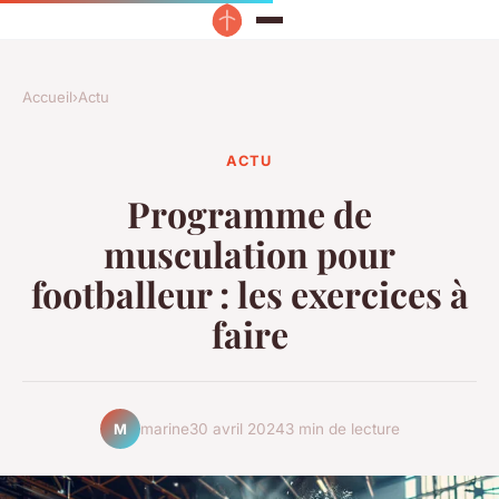
Accueil
›
Actu
ACTU
Programme de
musculation pour
footballeur : les exercices à
faire
marine
30 avril 2024
3 min de lecture
M